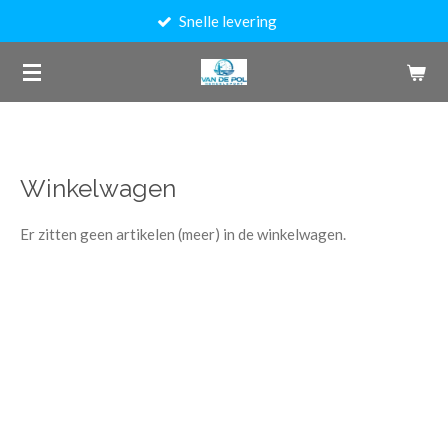
Snelle levering
Ga
direct
naar
de
hoofdinhoud
Winkelwagen
Er zitten geen artikelen (meer) in de winkelwagen.