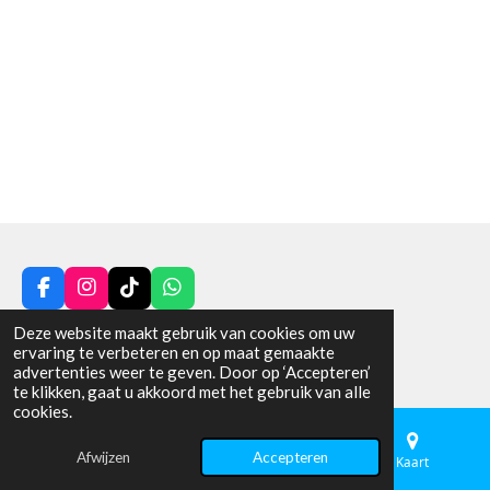
F
I
T
W
a
n
i
h
© 2025 - 2026 VAN DE POL HENGELSPORT
Deze website maakt gebruik van cookies om uw
c
s
k
a
ervaring te verbeteren en op maat gemaakte
Powered by
JouwWeb
e
t
T
t
advertenties weer te geven. Door op ‘Accepteren’
b
a
o
s
te klikken, gaat u akkoord met het gebruik van alle
o
g
k
A
cookies.
o
r
p
k
a
p
m
Afwijzen
Accepteren
E-mailadres
Telefoonnummer
Kaart