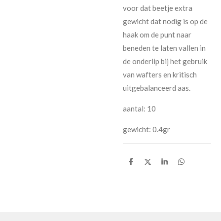
voor dat beetje extra
gewicht dat nodig is op de
haak om de punt naar
beneden te laten vallen in
de onderlip bij het gebruik
van wafters en kritisch
uitgebalanceerd aas.
aantal: 10
gewicht: 0.4gr
D
D
S
D
e
e
h
e
l
e
a
l
e
l
r
e
n
e
n