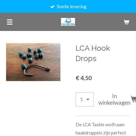
Snelle levering
Ga
direct
naar
de
hoofdinhoud
LCA Hook
Drops
€ 4,50
In
winkelwagen
De LCA Tackle wolfraam
haakdruppels zijn perfect