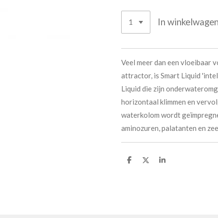
In winkelwage
Veel meer dan een vloeibaar v
attractor, is Smart Liquid 'int
Liquid die zijn onderwateromg
horizontaal klimmen en vervol
waterkolom wordt geïmpregne
aminozuren, palatanten en ze
D
D
S
e
e
h
l
e
a
e
l
r
n
e