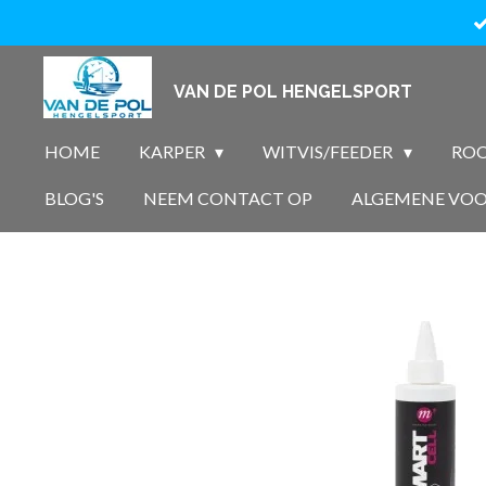
Ga
direct
naar
VAN DE POL HENGELSPORT
de
hoofdinhoud
HOME
KARPER
WITVIS/FEEDER
ROO
BLOG'S
NEEM CONTACT OP
ALGEMENE VO