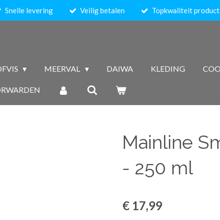
Snelle levering
Veilig betalen
Topkwaliteit produc
FVIS
MEERVAL
DAIWA
KLEDING
COO
ORWARDEN
Mainline S
- 250 ml
€ 17,99