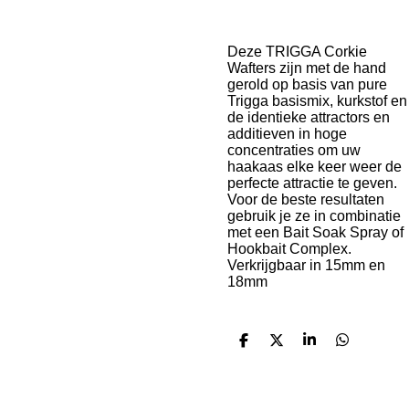
Deze TRIGGA Corkie
Wafters zijn met de hand
gerold op basis van pure
Trigga basismix, kurkstof en
de identieke attractors en
additieven in hoge
concentraties om uw
haakaas elke keer weer de
perfecte attractie te geven.
Voor de beste resultaten
gebruik je ze in combinatie
met een Bait Soak Spray of
Hookbait Complex.
Verkrijgbaar in 15mm en
18mm
D
D
S
D
e
e
h
e
l
e
a
l
e
l
r
e
n
e
n