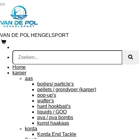
Ga
direct
naar
de
hoofdinhoud
VAN DE POL HENGELSPORT
Home
karper
aas
boilies/ particle's
pellets / grondvoer (karper)
pop-up's
wafter's
hard hookbait's
liquids / GOO
pva / pva bombs
kunst haakaas
korda
Korda End Tackle