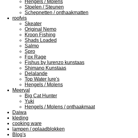
Hengels / Molens
Stoelen / Steunen
Schepnetten / onthaakmatten
roofvis
Skeater
Original Nemo
Kroon Fishing
Shads Loaded
Salmo
Spro
Fox Rage
Fishus by lurenzo kunstaas
Shimano Kunstaas
Delalande
Top Water lure's
Hengels / Molens
Meerval
Big Cat Hunter
Yuki
Hengels / Molens / onthaakmaat
Daiwa
kleding
cooking ware
lampen / oplaadblokken
Blog's