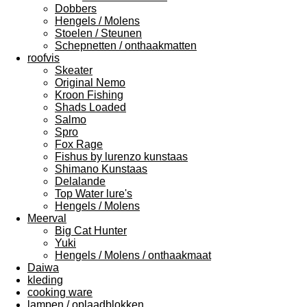
Dobbers
Hengels / Molens
Stoelen / Steunen
Schepnetten / onthaakmatten
roofvis
Skeater
Original Nemo
Kroon Fishing
Shads Loaded
Salmo
Spro
Fox Rage
Fishus by lurenzo kunstaas
Shimano Kunstaas
Delalande
Top Water lure's
Hengels / Molens
Meerval
Big Cat Hunter
Yuki
Hengels / Molens / onthaakmaat
Daiwa
kleding
cooking ware
lampen / oplaadblokken