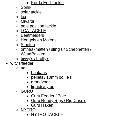
Korda End Tackle
Sonik
solar tackle
fox
Mivardi
pole position tackle
LCA TACKLE
Beetmelders
Hengels en Molens
Stoelen
onthaakmatten / sling's / Schepnetten /
WaadPakken
bivvy's / brolly's
witvis/feeder
aas
haakaas
pellets / 10mm boilie's
grondvoer
liquids/syrup
GURU
Guru Feeder / Pole
Guru Ready Rigs / Rig Case's
Guru Haken
NYTRO
NYTRO TACKLE