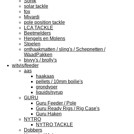
Sonik
solar tackle
fox
Mivardi
pole position tackle
LCA TACKLE
Beetmelders
Hengels en Molens
Stoelen
onthaakmatten / sling's / Schepnetten /
WaadPakken
bivvy's / brolly's
witvis/feeder
aas
haakaas
pellets / 10mm boilie's
grondvoer
liquids/syrup
GURU
Guru Feeder / Pole
Guru Ready Rigs / Rig Case's
Guru Haken
NYTRO
NYTRO TACKLE
Dobbers