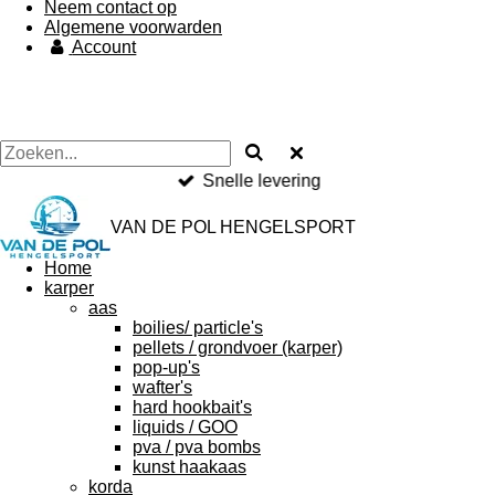
Neem contact op
Algemene voorwarden
Account
Snelle levering
VAN DE POL HENGELSPORT
Home
karper
aas
boilies/ particle's
pellets / grondvoer (karper)
pop-up's
wafter's
hard hookbait's
liquids / GOO
pva / pva bombs
kunst haakaas
korda