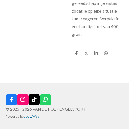
gereedschap in je vistas
zodat je op elke situatie
kunt reageren. Verpakt in
een handige pot van 400
gram.
D
D
S
D
e
e
h
e
l
e
a
l
e
l
r
e
n
e
n
F
I
T
W
a
n
i
h
© 2025 - 2026 VAN DE POL HENGELSPORT
c
s
k
a
Powered by
JouwWeb
e
t
T
t
b
a
o
s
o
g
k
A