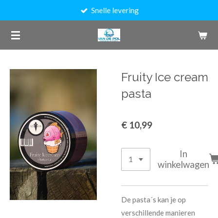
Snelle levering
Ga
direct
naar
de
hoofdinhoud
Fruity Ice cream
pasta
€ 10,99
In
winkelwagen
De pasta´s kan je op
verschillende manieren