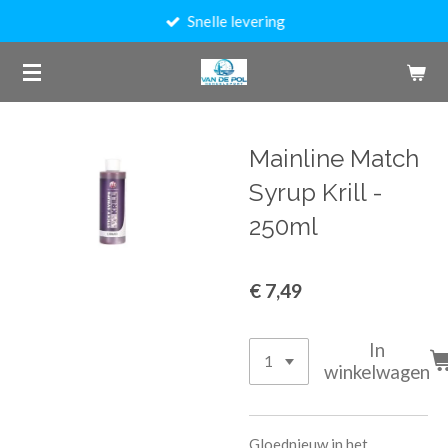
Snelle levering
Ga
direct
naar
de
hoofdinhoud
Mainline Match
Syrup Krill -
250ml
€ 7,49
In
winkelwagen
Gloednieuw in het