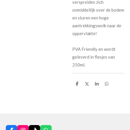
verspreiden zich
onmiddellijk over de bodem
en sturen een hoge
aantrekkingswolk naar de
oppervlakte!
PVA Friendly en wordt
geleverd in flesjes van
250ml.
D
D
S
D
e
e
h
e
l
e
a
l
e
l
r
e
n
e
n