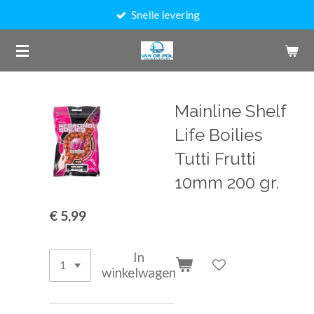
Snelle levering
Ga
direct
naar
de
hoofdinhoud
Mainline Shelf
Life Boilies
Tutti Frutti
10mm 200 gr.
€ 5,99
In
winkelwagen