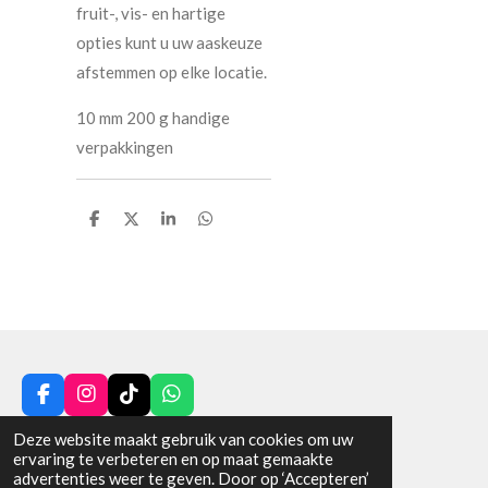
fruit-, vis- en hartige
opties kunt u uw aaskeuze
afstemmen op elke locatie.
10 mm 200 g handige
verpakkingen
D
D
S
D
e
e
h
e
l
e
a
l
e
l
r
e
n
e
n
F
I
T
W
a
n
i
h
© 2025 - 2026 VAN DE POL HENGELSPORT
Deze website maakt gebruik van cookies om uw
c
s
k
a
ervaring te verbeteren en op maat gemaakte
Powered by
JouwWeb
e
t
T
t
advertenties weer te geven. Door op ‘Accepteren’
b
a
o
s