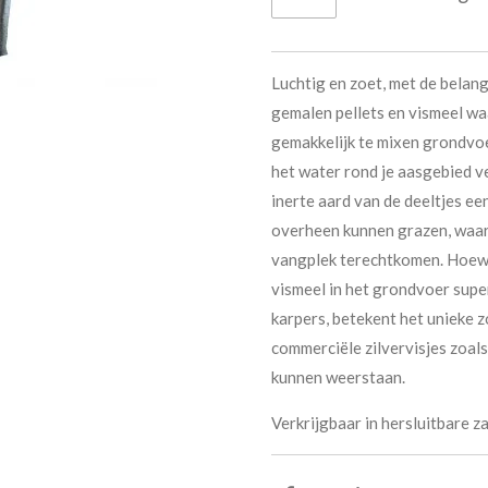
Luchtig en zoet, met de belan
gemalen pellets en vismeel waa
gemakkelijk te mixen grondvoe
het water rond je aasgebied ve
inerte aard van de deeltjes ee
overheen kunnen grazen, waar
vangplek terechtkomen. Hoewel
vismeel in het grondvoer super
karpers, betekent het unieke 
commerciële zilvervisjes zoal
kunnen weerstaan.
Verkrijgbaar in hersluitbare za