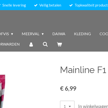
Snelle levering
Veilig betalen
Topkwaliteit produc
FVIS
MEERVAL
DAIWA
KLEDING
COO
ORWARDEN
Mainline F1
€ 6,99
In winkelwage