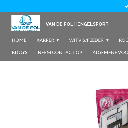
Ga
direct
naar
VAN DE POL HENGELSPORT
de
hoofdinhoud
HOME
KARPER
WITVIS/FEEDER
ROO
BLOG'S
NEEM CONTACT OP
ALGEMENE VO