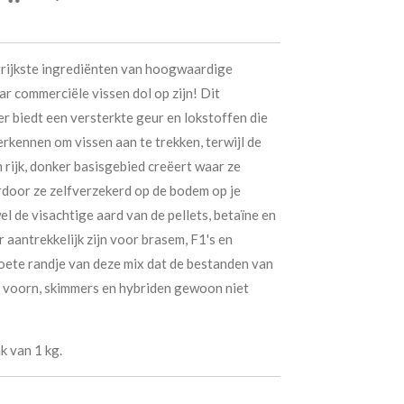
grijkste ingrediënten van hoogwaardige
r commerciële vissen dol op zijn! Dit
r biedt een versterkte geur en lokstoffen die
rkennen om vissen aan te trekken, terwijl de
n rijk, donker basisgebied creëert waar ze
door ze zelfverzekerd op de bodem op je
 de visachtige aard van de pellets, betaïne en
 aantrekkelijk zijn voor brasem, F1's en
zoete randje van deze mix dat de bestanden van
s voorn, skimmers en hybriden gewoon niet
k van 1 kg.