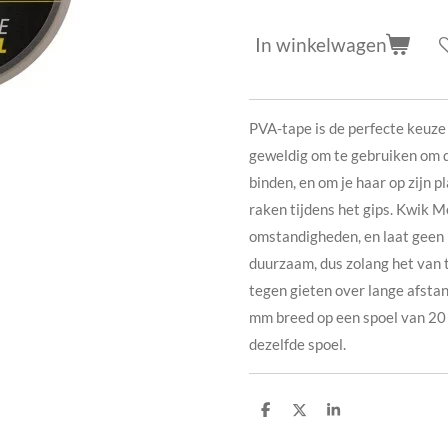
In winkelwagen
PVA-tape is de perfecte keuze 
geweldig om te gebruiken om 
binden, en om je haar op zijn p
raken tijdens het gips. Kwik Me
omstandigheden, en laat geen r
duurzaam, dus zolang het van 
tegen gieten over lange afsta
mm breed op een spoel van 20 
dezelfde spoel.
D
D
S
e
e
h
l
e
a