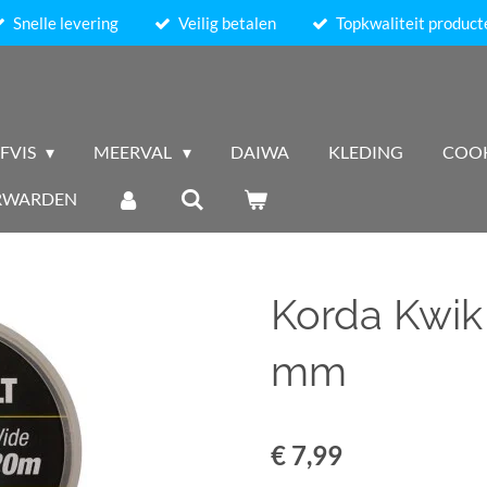
Snelle levering
Veilig betalen
Topkwaliteit product
FVIS
MEERVAL
DAIWA
KLEDING
COO
RWARDEN
Korda Kwik
mm
€ 7,99