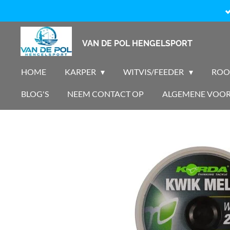
Ga
direct
naar
VAN DE POL HENGELSPORT
de
hoofdinhoud
HOME
KARPER
WITVIS/FEEDER
ROO
BLOG'S
NEEM CONTACT OP
ALGEMENE VOO