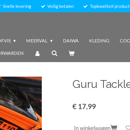
Snelle levering
Veilig betalen
Topkwaliteit produc
FVIS
MEERVAL
DAIWA
KLEDING
COO
ORWARDEN
Guru Tackl
€ 17,99
In winkelwagen