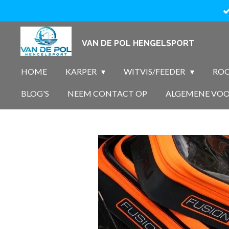
Ga
direct
naar
VAN DE POL HENGELSPORT
de
hoofdinhoud
HOME
KARPER
WITVIS/FEEDER
ROO
BLOG'S
NEEM CONTACT OP
ALGEMENE VO