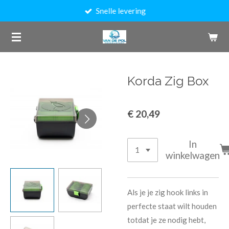
Snelle levering
Ga
direct
naar
de
hoofdinhoud
Korda Zig Box
€ 20,49
In
winkelwagen
Als je je zig hook links in
perfecte staat wilt houden
totdat je ze nodig hebt,