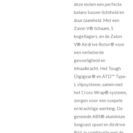
deze molen een perfecte
balans tussen lichtheid en
duurzaamheid. Met een
Zaion V® lichaam, 5
kogellagers, en de Zaion
V® Airdrive Rotor® voor
een verbeterde
gevoeligheid en
inhaalkracht. Het Tough
Digigear® en ATD™ Type-
L slipsysteem, samen met
het Cross Wrap® systeem,
zorgen voor een soepele
en krachtige werking. De
gesmede ABS® aluminium
longcast spoel en Airdrive
Bail, in combinatie met de