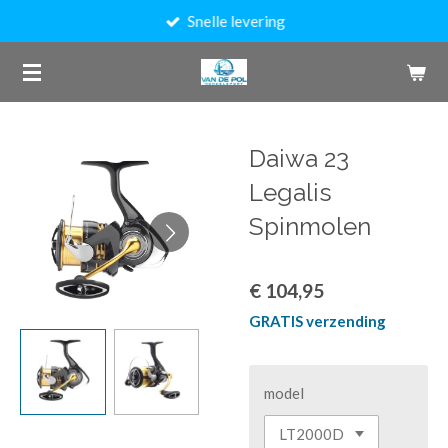
Snelle levering
Ga
direct
naar
de
hoofdinhoud
Daiwa 23
Legalis
Spinmolen
€ 104,95
GRATIS verzending
model