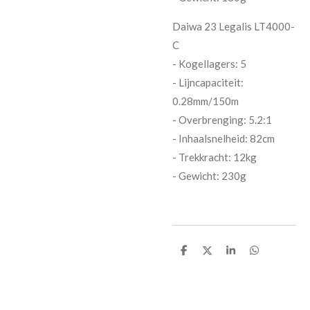
Daiwa 23 Legalis LT4000-
C
- Kogellagers: 5
- Lijncapaciteit:
0.28mm/150m
- Overbrenging: 5.2:1
- Inhaalsnelheid: 82cm
- Trekkracht: 12kg
- Gewicht: 230g
D
D
S
D
e
e
h
e
l
e
a
l
e
l
r
e
n
e
n