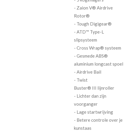
- Zaion V® Airdrive
Rotor®
- Tough Digigear®
- ATD™ Type-L
slipsysteem
- Cross Wrap® systeem
- Gesmede ABS®
aluminium longcast spoel
- Airdrive Bail
- Twist
Buster®
III
lijnroller
- Lichter dan zijn
voorganger
- Lage startwrijving
- Betere controle over je
kunstaas