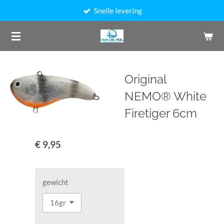
Snelle levering
Ga
direct
naar
de
hoofdinhoud
Original
NEMO® White
Firetiger 6cm
€ 9,95
gewicht