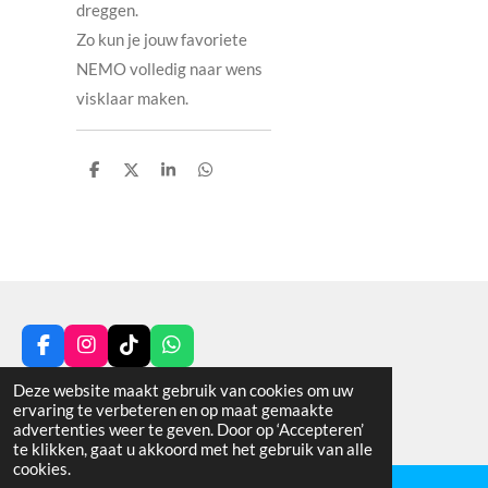
dreggen.
Zo kun je jouw favoriete
NEMO volledig naar wens
visklaar maken.
D
D
S
D
e
e
h
e
l
e
a
l
e
l
r
e
n
e
n
F
I
T
W
a
n
i
h
© 2025 - 2026 VAN DE POL HENGELSPORT
Deze website maakt gebruik van cookies om uw
c
s
k
a
ervaring te verbeteren en op maat gemaakte
Powered by
JouwWeb
e
t
T
t
advertenties weer te geven. Door op ‘Accepteren’
b
a
o
s
te klikken, gaat u akkoord met het gebruik van alle
o
g
k
A
cookies.
o
r
p