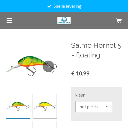
Snelle levering
Ga
direct
naar
de
hoofdinhoud
Salmo Hornet 5
- floating
€ 10,99
kleur