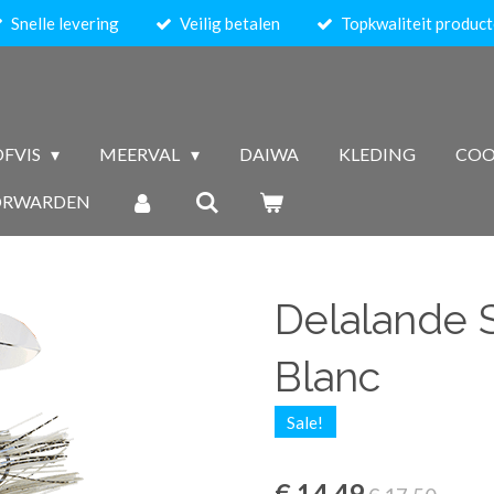
Snelle levering
Veilig betalen
Topkwaliteit produc
FVIS
MEERVAL
DAIWA
KLEDING
COO
ORWARDEN
Delalande S
Blanc
Sale!
€ 14,49