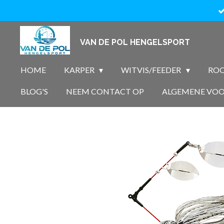
Ga
direct
naar
VAN DE POL HENGELSPORT
de
hoofdinhoud
HOME
KARPER
WITVIS/FEEDER
ROO
BLOG'S
NEEM CONTACT OP
ALGEMENE VO