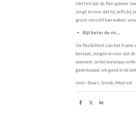
Het feit dat de flex spinner t
zorgt ervoor dat hij zelfs bij 
groot verschil kan maken, voora
Bijt beter de vis ...
De flexibiliteit van het frame 
bestaat, zorgen ervoor dat de v
wanneer ze het kunstaas volled
geen kwaad. om goed in de bek 
voor: Baars, Snoek, Meerval
D
D
S
e
e
h
l
e
a
e
l
r
n
e