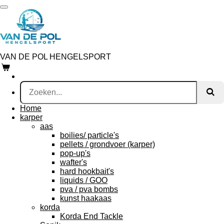
Ga
direct
naar
de
hoofdinhoud
VAN DE POL HENGELSPORT
Home
karper
aas
boilies/ particle's
pellets / grondvoer (karper)
pop-up's
wafter's
hard hookbait's
liquids / GOO
pva / pva bombs
kunst haakaas
korda
Korda End Tackle