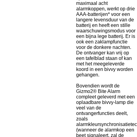
maximaal acht
alarmkoppen, werkt op drie
AAA-batterijen* voor een
langere levensduur van de
batterij en heeft een stille
waarschuwingsmodus voor
een bijna lege batterij. Er is
ook een zaklampfunctie
voor de donkere nachten.
De ontvanger kan vrij op
een tafelblad staan ​​of kan
met het meegeleverde
koord in een bivvy worden
gehangen.
Bovendien wordt de
Gizmo2® Bite Alarm
compleet geleverd met een
oplaadbare bivvy-lamp die
veel van de
ontvangerfuncties deelt,
zoals
alarmkleursynchronisatiete
(wanneer de alarmkop een
beet signaleert, zal de