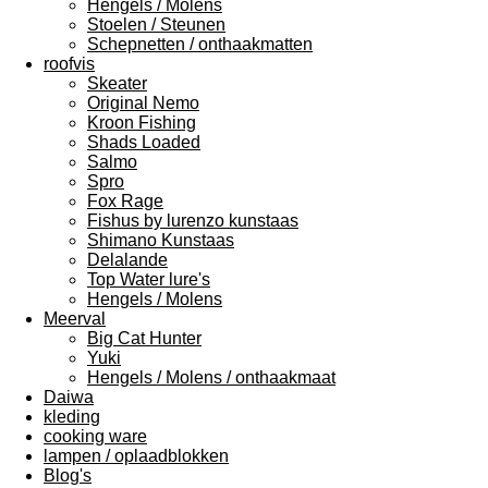
Hengels / Molens
Stoelen / Steunen
Schepnetten / onthaakmatten
roofvis
Skeater
Original Nemo
Kroon Fishing
Shads Loaded
Salmo
Spro
Fox Rage
Fishus by lurenzo kunstaas
Shimano Kunstaas
Delalande
Top Water lure's
Hengels / Molens
Meerval
Big Cat Hunter
Yuki
Hengels / Molens / onthaakmaat
Daiwa
kleding
cooking ware
lampen / oplaadblokken
Blog's