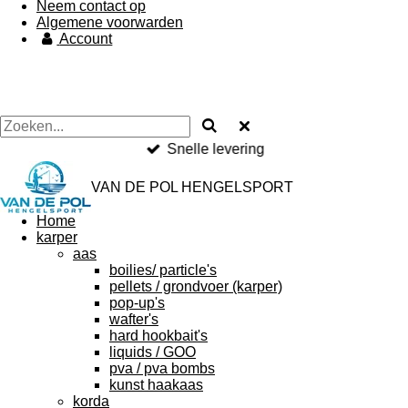
Neem contact op
Algemene voorwarden
Account
Snelle levering
VAN DE POL HENGELSPORT
Home
karper
aas
boilies/ particle's
pellets / grondvoer (karper)
pop-up's
wafter's
hard hookbait's
liquids / GOO
pva / pva bombs
kunst haakaas
korda