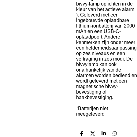
bivvy-lamp oplichten in de
kleur van het actieve alarm
). Geleverd met een
ingebouwde oplaadbare
lithium-ionbatterij van 2000
mAh en een USB-C-
oplaadpoort. Andere
kenmerken zijn onder meer
een helderheidsaanpassing
op zes niveaus en een
vertraging in zes modi. De
bivvylamp kan ook
onafhankelijk van de
alarmen worden bediend en
wordt geleverd met een
magnetische bivvy-
bevestiging of
haakbevestiging.
*Batterijen niet
meegeleverd
D
D
S
D