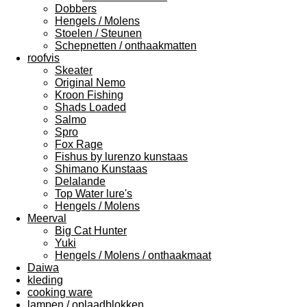
Dobbers
Hengels / Molens
Stoelen / Steunen
Schepnetten / onthaakmatten
roofvis
Skeater
Original Nemo
Kroon Fishing
Shads Loaded
Salmo
Spro
Fox Rage
Fishus by lurenzo kunstaas
Shimano Kunstaas
Delalande
Top Water lure's
Hengels / Molens
Meerval
Big Cat Hunter
Yuki
Hengels / Molens / onthaakmaat
Daiwa
kleding
cooking ware
lampen / oplaadblokken