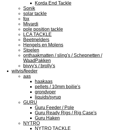
Korda End Tackle
Sonik
solar tackle
fox
Mivardi
pole position tackle
LCA TACKLE
Beetmelders
Hengels en Molens
Stoelen
onthaakmatten / sling's / Schepnetten /
WaadPakken
bivvy's / brolly's
witvis/feeder
aas
haakaas
pellets / 10mm boilie's
grondvoer
liquids/syrup
GURU
Guru Feeder / Pole
Guru Ready Rigs / Rig Case's
Guru Haken
NYTRO
NYTRO TACKLE