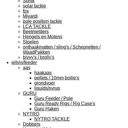
Sonik
solar tackle
fox
Mivardi
pole position tackle
LCA TACKLE
Beetmelders
Hengels en Molens
Stoelen
onthaakmatten / sling's / Schepnetten /
WaadPakken
bivvy's / brolly's
witvis/feeder
aas
haakaas
pellets / 10mm boilie's
grondvoer
liquids/syrup
GURU
Guru Feeder / Pole
Guru Ready Rigs / Rig Case's
Guru Haken
NYTRO
NYTRO TACKLE
Dobbers