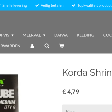
Snelle levering
Veilig betalen
Topkwaliteit produc
FVIS
MEERVAL
DAIWA
KLEDING
COO
ORWARDEN
Korda Shri
€ 4,79
Kleur