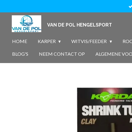
Ga
direct
naar
VAN DE POL HENGELSPORT
de
hoofdinhoud
HOME
KARPER
WITVIS/FEEDER
ROO
BLOG'S
NEEM CONTACT OP
ALGEMENE VO