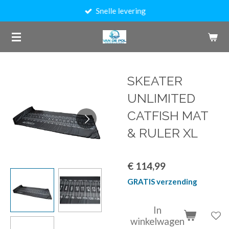
Snelle levering
Ga
direct
naar
de
hoofdinhoud
SKEATER
UNLIMITED
CATFISH MAT
& RULER XL
€ 114,99
GRATIS verzending
In
winkelwagen