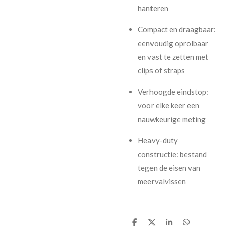
hanteren
Compact en draagbaar:
eenvoudig oprolbaar
en vast te zetten met
clips of straps
Verhoogde eindstop:
voor elke keer een
nauwkeurige meting
Heavy-duty
constructie: bestand
tegen de eisen van
meervalvissen
D
D
S
D