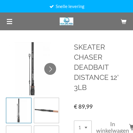
Snelle levering
Ga
direct
naar
de
hoofdinhoud
SKEATER
CHASER
DEADBAIT
DISTANCE 12'
3LB
€ 89,99
In
winkelwagen