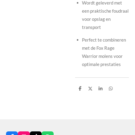
Wordt geleverd met
een praktische foudraal
voor opslag en
transport
Perfect te combineren
met de Fox Rage
Warrior molens voor
optimale prestaties
D
D
S
D
e
e
h
e
l
e
a
l
e
l
r
e
n
e
n