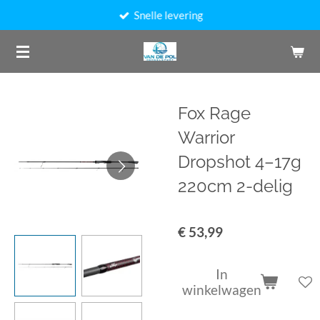
Snelle levering
Ga
direct
naar
de
hoofdinhoud
Fox Rage
Warrior
Dropshot 4–17g
220cm 2-delig
€ 53,99
In
winkelwagen