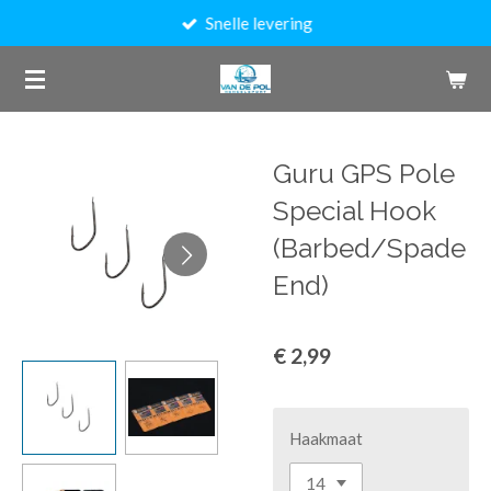
Snelle levering
Ga
direct
naar
de
hoofdinhoud
Guru GPS Pole
Special Hook
(Barbed/Spade
End)
€ 2,99
Haakmaat