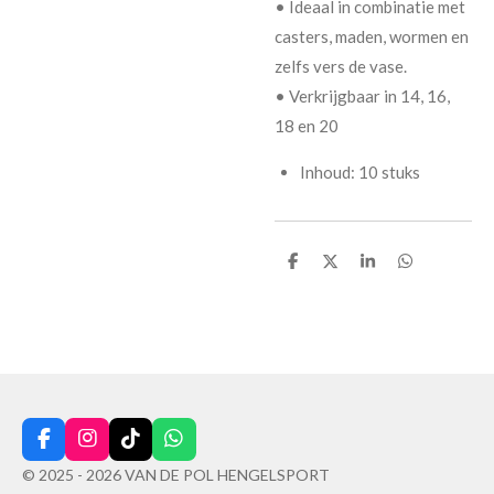
• Ideaal in combinatie met
casters, maden, wormen en
zelfs vers de vase.
• Verkrijgbaar in 14, 16,
18 en 20
Inhoud: 10 stuks
D
D
S
D
e
e
h
e
l
e
a
l
e
l
r
e
n
e
n
F
I
T
W
a
n
i
h
© 2025 - 2026 VAN DE POL HENGELSPORT
c
s
k
a