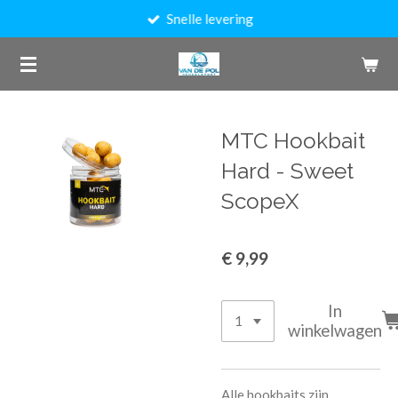
Snelle levering
Ga
direct
naar
de
hoofdinhoud
MTC Hookbait
Hard - Sweet
ScopeX
€ 9,99
In
winkelwagen
Alle hookbaits zijn