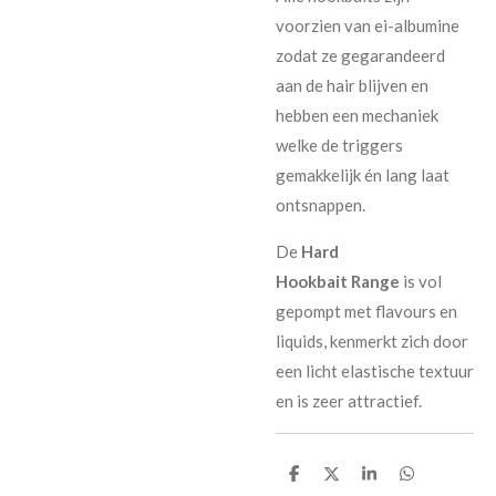
voorzien van ei-albumine
zodat ze gegarandeerd
aan de hair blijven en
hebben een mechaniek
welke de triggers
gemakkelijk én lang laat
ontsnappen.
De
Hard
Hookbait Range
is vol
gepompt met flavours en
liquids, kenmerkt zich door
een licht elastische textuur
en is zeer attractief.
D
D
S
D