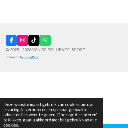
e
e
h
e
l
e
a
l
e
l
r
e
n
e
n
F
I
T
W
a
n
i
h
© 2025 - 2026 VAN DE POL HENGELSPORT
c
s
k
a
Powered by
JouwWeb
e
t
T
t
b
a
o
s
o
g
k
A
o
r
p
k
a
p
m
Deze website maakt gebruik van cookies om uw
ervaring te verbeteren en op maat gemaakte
advertenties weer te geven. Door op ‘Accepteren’
te klikken, gaat u akkoord met het gebruik van alle
cookies.