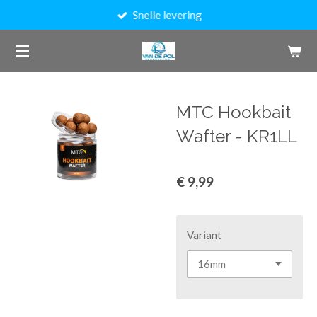
Snelle levering
Ga
direct
naar
de
hoofdinhoud
MTC Hookbait
Wafter - KR1LL
€ 9,99
Variant