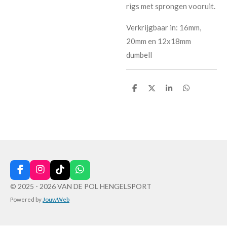
rigs met sprongen vooruit.
Verkrijgbaar in: 16mm,
20mm en 12x18mm
dumbell
D
D
S
D
e
e
h
e
l
e
a
l
e
l
r
e
n
e
n
F
I
T
W
a
n
i
h
© 2025 - 2026 VAN DE POL HENGELSPORT
c
s
k
a
Powered by
JouwWeb
e
t
T
t
b
a
o
s
o
g
k
A