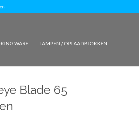
ten
KING WARE
LAMPEN / OPLAADBLOKKEN
eye Blade 65
een