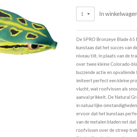
In winkelwage
De SPRO Bronzeye Blade 65 Na
kunstaas dat het succes van d
niveau tilt. In plaats van de t
over twee kleine Colorado-blad
buzzende actie en opvallende 
imiteert perfect een kleine pr
vlucht, wat roofvissen als snoe
aanval prikkelt. De Natural G
in natuurlijke omstandigheden.
ervoor dat het kunstaas perfect
van de metalen bladen net dat
roofvissen over de streep trek