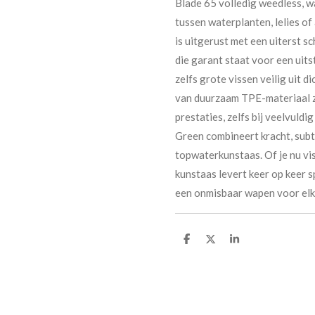
Blade 65 volledig weedless, w
tussen waterplanten, lelies of
is uitgerust met een uiterst
die garant staat voor een uit
zelfs grote vissen veilig uit d
van duurzaam TPE-materiaal z
prestaties, zelfs bij veelvul
Green combineert kracht, subti
topwaterkunstaas. Of je nu vis
kunstaas levert keer op keer s
een onmisbaar wapen voor elke
D
D
S
e
e
h
l
e
a
e
l
r
n
e