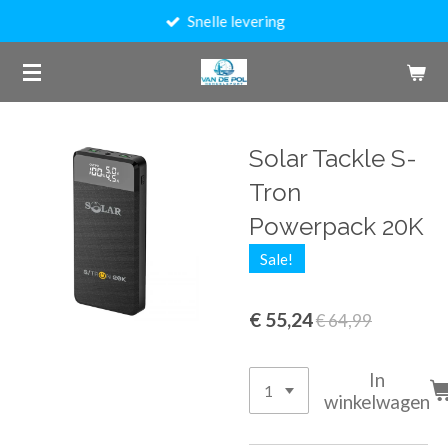
Snelle levering
Ga
direct
naar
de
hoofdinhoud
Solar Tackle S-
Tron
Powerpack 20K
Sale!
€ 55,24
€ 64,99
In
winkelwagen