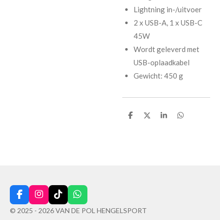
Lightning in-/uitvoer
2 x USB-A, 1 x USB-C
45W
Wordt geleverd met
USB-oplaadkabel
Gewicht: 450 g
D
D
S
D
e
e
h
e
l
e
a
l
e
l
r
e
n
e
n
F
I
T
W
a
n
i
h
© 2025 - 2026 VAN DE POL HENGELSPORT
c
s
k
a