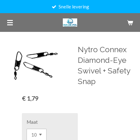
Snelle levering
Ga
direct
naar
de
hoofdinhoud
Nytro Connex
Diamond-Eye
Swivel + Safety
Snap
€ 1,79
Maat