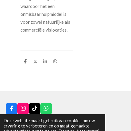
waardoor het een
onmisbaar hulpmiddel is
voor zowel natuurlijke als
commerciële vislocaties.
D
D
S
D
e
e
h
e
l
e
a
l
e
l
r
e
n
e
n
F
I
T
W
a
n
i
h
© 2025 - 2026 VAN DE POL HENGELSPORT
Deze website maakt gebruik van cookies om uw
c
s
k
a
ervaring te verbeteren en op maat gemaakte
Powered by
JouwWeb
e
t
T
t