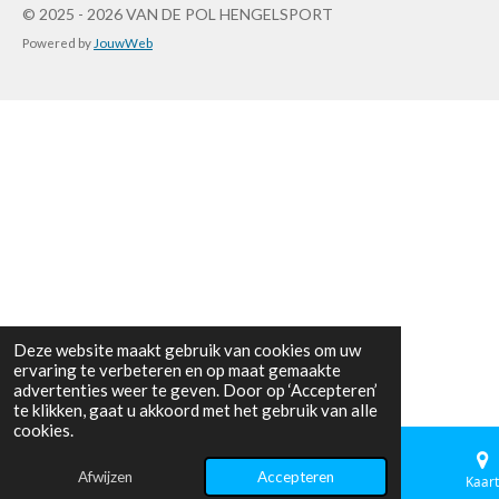
a
n
i
h
© 2025 - 2026 VAN DE POL HENGELSPORT
c
s
k
a
Powered by
JouwWeb
e
t
T
t
b
a
o
s
o
g
k
A
o
r
p
k
a
p
m
Deze website maakt gebruik van cookies om uw
ervaring te verbeteren en op maat gemaakte
advertenties weer te geven. Door op ‘Accepteren’
te klikken, gaat u akkoord met het gebruik van alle
cookies.
Afwijzen
Accepteren
E-mailadres
Telefoonnummer
Kaart