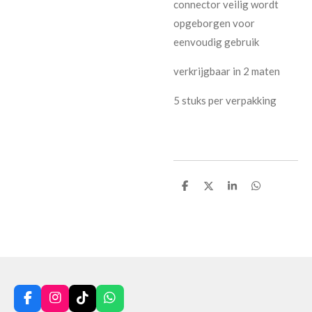
connector veilig wordt
opgeborgen voor
eenvoudig gebruik
verkrijgbaar in 2 maten
5 stuks per verpakking
D
D
S
D
e
e
h
e
l
e
a
l
e
l
r
e
n
e
n
F
I
T
W