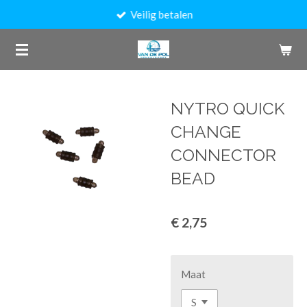
Veilig betalen
Ga
direct
naar
de
hoofdinhoud
NYTRO QUICK
CHANGE
CONNECTOR
BEAD
€ 2,75
Maat