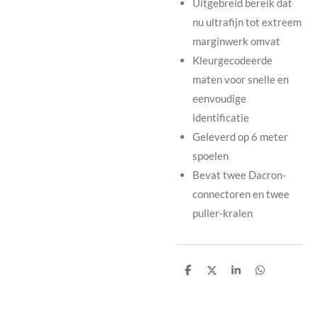
Uitgebreid bereik dat
nu ultrafijn tot extreem
marginwerk omvat
Kleurgecodeerde
maten voor snelle en
eenvoudige
identificatie
Geleverd op 6 meter
spoelen
Bevat twee Dacron-
connectoren en twee
puller-kralen
D
D
S
D
e
e
h
e
l
e
a
l
e
l
r
e
n
e
n