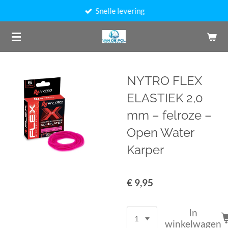
Snelle levering
Ga
direct
naar
de
hoofdinhoud
NYTRO FLEX
ELASTIEK 2,0
mm – felroze –
Open Water
Karper
€ 9,95
In
winkelwagen