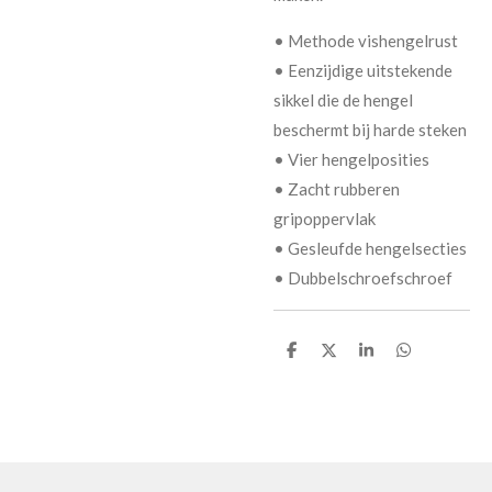
• Methode vishengelrust
• Eenzijdige uitstekende
sikkel die de hengel
beschermt bij harde steken
• Vier hengelposities
• Zacht rubberen
gripoppervlak
• Gesleufde hengelsecties
• Dubbelschroefschroef
D
D
S
D
e
e
h
e
l
e
a
l
e
l
r
e
n
e
n