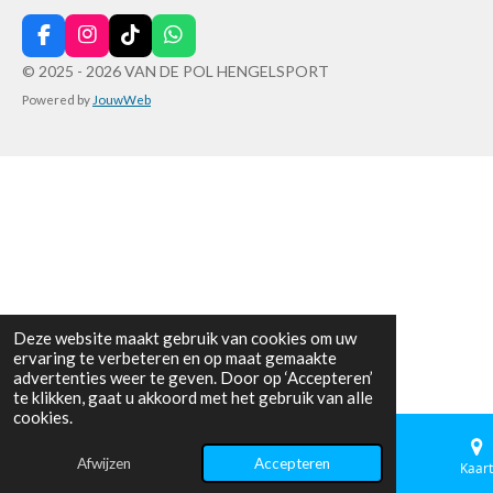
F
I
T
W
a
n
i
h
© 2025 - 2026 VAN DE POL HENGELSPORT
c
s
k
a
Powered by
JouwWeb
e
t
T
t
b
a
o
s
o
g
k
A
o
r
p
k
a
p
m
Deze website maakt gebruik van cookies om uw
ervaring te verbeteren en op maat gemaakte
advertenties weer te geven. Door op ‘Accepteren’
te klikken, gaat u akkoord met het gebruik van alle
cookies.
Afwijzen
Accepteren
E-mailadres
Telefoonnummer
Kaart