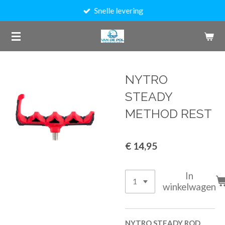
Snelle levering
Ga
direct
naar
de
hoofdinhoud
NYTRO
STEADY
METHOD REST
€ 14,95
In
winkelwagen
NYTRO STEADY ROD