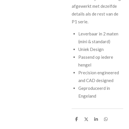
afgewerkt met dezelfde
details als de rest van de
P1 serie.
Leverbaar in 2 maten
(mini & standard)
Uniek Design
Passend op iedere
hengel
Precision engineered
and CAD designed
Geproduceerd in
Engeland
D
D
S
D
e
e
h
e