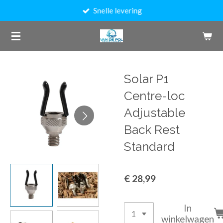
Snelle levering
Ga
direct
naar
de
hoofdinhoud
Solar P1
Centre-loc
Adjustable
Back Rest
Standard
€ 28,99
In
winkelwagen