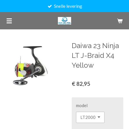
Snelle levering
Ga
direct
naar
de
hoofdinhoud
Daiwa 23 Ninja
LT J-Braid X4
Yellow
€ 82,95
model