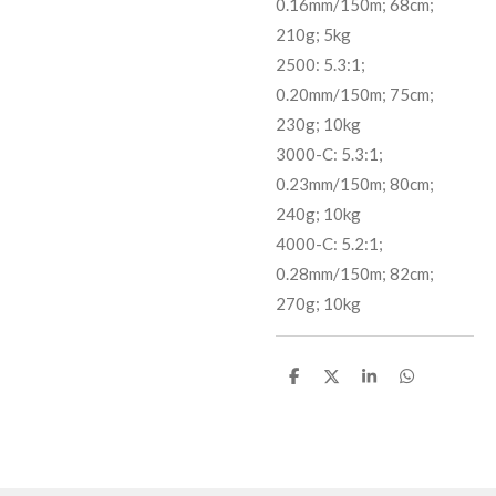
0.16mm/150m; 68cm;
210g; 5kg
2500: 5.3:1;
0.20mm/150m; 75cm;
230g; 10kg
3000-C: 5.3:1;
0.23mm/150m; 80cm;
240g; 10kg
4000-C: 5.2:1;
0.28mm/150m; 82cm;
270g; 10kg
D
D
S
D
e
e
h
e
l
e
a
l
e
l
r
e
n
e
n