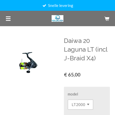
Snelle levering
Ga
direct
naar
de
hoofdinhoud
Daiwa 20
Laguna LT (incl
J-Braid X4)
€ 65,00
model