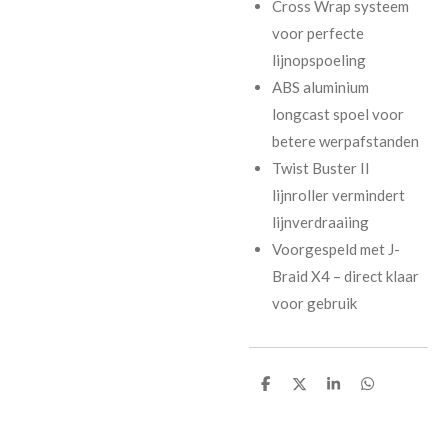
Cross Wrap systeem
voor perfecte
lijnopspoeling
ABS aluminium
longcast spoel voor
betere werpafstanden
Twist Buster II
lijnroller vermindert
lijnverdraaiing
Voorgespeld met J-
Braid X4 – direct klaar
voor gebruik
D
D
S
D
e
e
h
e
l
e
a
l
e
l
r
e