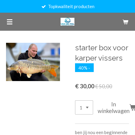
Topkwaliteit producten
Ga
direct
naar
de
hoofdinhoud
starter box voor
karper vissers
40% -
€ 30,00
€ 50,00
In
winkelwagen
ben jij nou een beginnende