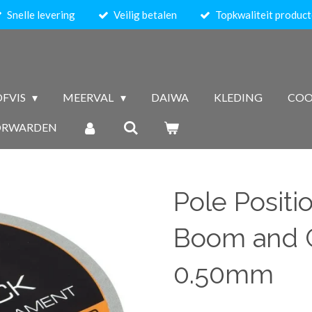
Snelle levering
Veilig betalen
Topkwaliteit produc
FVIS
MEERVAL
DAIWA
KLEDING
COO
ORWARDEN
Pole Positi
Boom and 
0.50mm