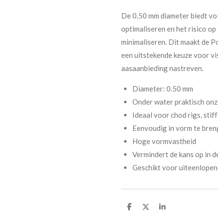
De 0.50 mm diameter biedt vol
optimaliseren en het risico op
minimaliseren. Dit maakt de 
een uitstekende keuze voor vi
aasaanbieding nastreven.
Diameter: 0.50 mm
Onder water praktisch onz
Ideaal voor chod rigs, stif
Eenvoudig in vorm te bren
Hoge vormvastheid
Vermindert de kans op in d
Geschikt voor uiteenlope
D
D
S
e
e
h