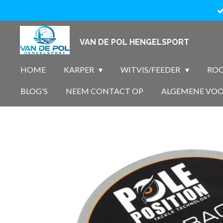
Ga
direct
naar
VAN DE POL HENGELSPORT
de
hoofdinhoud
HOME
KARPER
WITVIS/FEEDER
ROO
BLOG'S
NEEM CONTACT OP
ALGEMENE VO