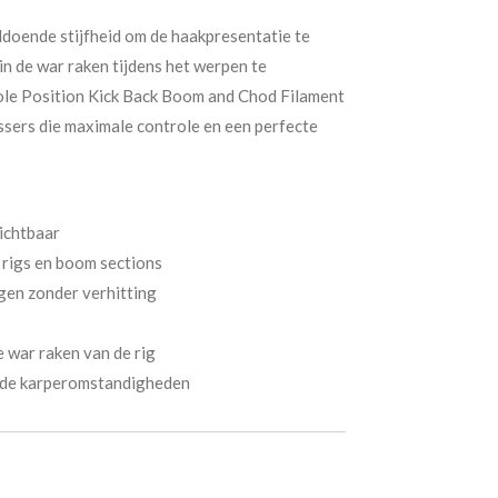
doende stijfheid om de haakpresentatie te
 in de war raken tijdens het werpen te
Pole Position Kick Back Boom and Chod Filament
ssers die maximale controle en een perfecte
ichtbaar
f rigs en boom sections
gen zonder verhitting
e war raken van de rig
nde karperomstandigheden