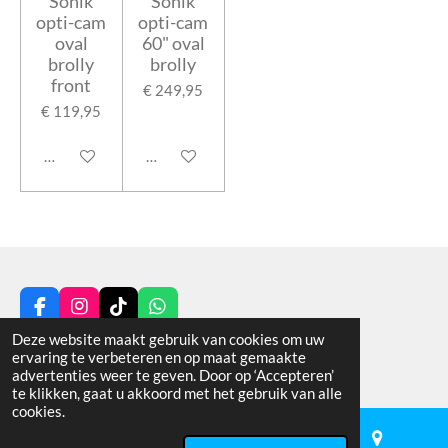
Sonik
Sonik
opti-cam
opti-cam
oval
60" oval
brolly
brolly
front
€ 249,95
€ 119,95
Houd mij op de hoogte
Houd mij op de hoogte
F
I
T
W
a
n
i
h
Deze website maakt gebruik van cookies om uw
© 2025 - 2026 VAN DE POL HENGELSPORT
c
s
k
a
ervaring te verbeteren en op maat gemaakte
Powered by
JouwWeb
e
t
T
t
advertenties weer te geven. Door op ‘Accepteren’
b
a
o
s
te klikken, gaat u akkoord met het gebruik van alle
o
g
k
A
cookies.
o
r
p
k
a
p