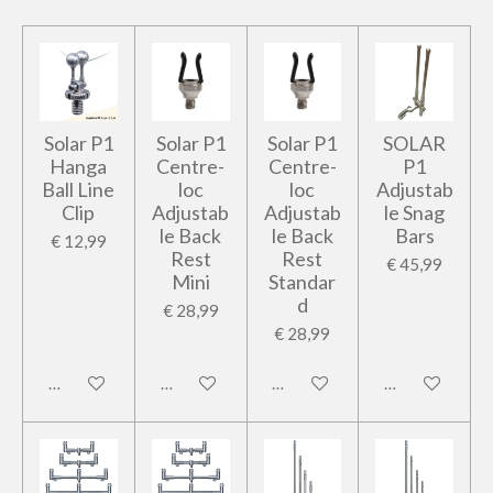
Solar P1
Solar P1
Solar P1
SOLAR
Hanga
Centre-
Centre-
P1
Ball Line
loc
loc
Adjustab
Clip
Adjustab
Adjustab
le Snag
le Back
le Back
Bars
€ 12,99
Rest
Rest
€ 45,99
Mini
Standar
d
€ 28,99
€ 28,99
In winkelwagen
In winkelwagen
In winkelwagen
In winkelwage