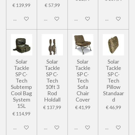
€ 139,99
€ 57,99
In winkelwagen
In winkelwagen
In winkelwagen
In winkelwage
Solar
Solar
Solar
Solar
Tackle
Tackle
Tackle
Tackle
SP C-
SP C-
SP C-
SP C-
Tech
Tech
Tech
Tech
Subtemp
10ft 3
Sofa
Pillow
Cool Bag
Rod
Chair
Standaar
System
Holdall
Cover
d
15L
€ 137,99
€ 41,99
€ 46,99
€ 114,99
In winkelwagen
In winkelwagen
In winkelwagen
In winkelwage