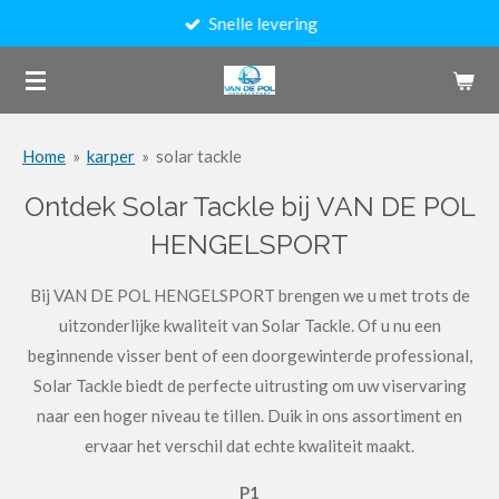
Snelle levering
Ga
direct
naar
de
hoofdinhoud
Home
»
karper
»
solar tackle
Ontdek Solar Tackle bij VAN DE POL
HENGELSPORT
Bij VAN DE POL HENGELSPORT brengen we u met trots de
uitzonderlijke kwaliteit van Solar Tackle. Of u nu een
beginnende visser bent of een doorgewinterde professional,
Solar Tackle biedt de perfecte uitrusting om uw viservaring
naar een hoger niveau te tillen. Duik in ons assortiment en
ervaar het verschil dat echte kwaliteit maakt.
P1