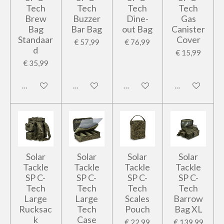
Tech
Tech
Tech
Tech
Brew
Buzzer
Dine-
Gas
Bag
Bar Bag
out Bag
Canister
Standaar
Cover
€ 57,99
€ 76,99
d
€ 15,99
€ 35,99
In winkelwagen
In winkelwagen
In winkelwagen
In winkelwage
Solar
Solar
Solar
Solar
Tackle
Tackle
Tackle
Tackle
SP C-
SP C-
SP C-
SP C-
Tech
Tech
Tech
Tech
Large
Large
Scales
Barrow
Rucksac
Tech
Pouch
Bag XL
k
Case
€ 22,99
€ 139,99