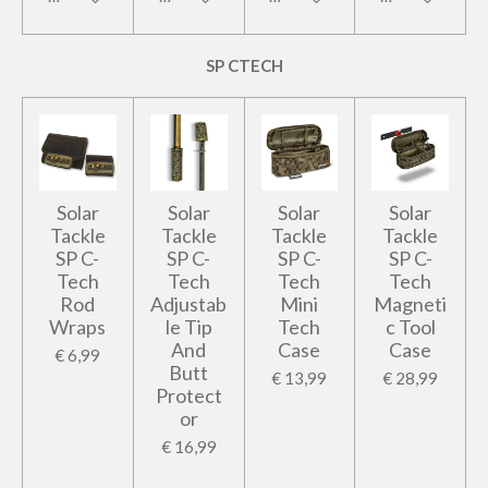
SP CTECH
Solar
Solar
Solar
Solar
Tackle
Tackle
Tackle
Tackle
SP C-
SP C-
SP C-
SP C-
Tech
Tech
Tech
Tech
Rod
Adjustab
Mini
Magneti
Wraps
le Tip
Tech
c Tool
And
Case
Case
€ 6,99
Butt
€ 13,99
€ 28,99
Protect
or
€ 16,99