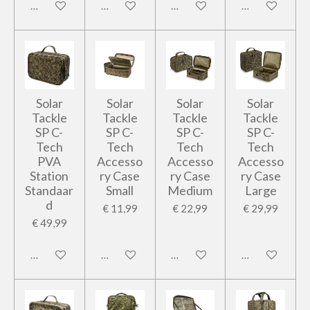
In winkelwagen
In winkelwagen
In winkelwagen
In winkelwage
Solar
Solar
Solar
Solar
Tackle
Tackle
Tackle
Tackle
SP C-
SP C-
SP C-
SP C-
Tech
Tech
Tech
Tech
PVA
Accesso
Accesso
Accesso
Station
ry Case
ry Case
ry Case
Standaar
Small
Medium
Large
d
€ 11,99
€ 22,99
€ 29,99
€ 49,99
In winkelwagen
In winkelwagen
In winkelwagen
In winkelwage