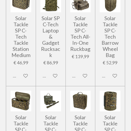
Solar
Solar SP
Solar
Solar
Tackle
C-Tech
Tackle
Tackle
SP C-
Laptop
SP C-
SP C-
Tech
&
Tech All-
Tech
Tackle
Gadget
In-One
Barrow
Station
Rucksac
Ruckbag
Wheel
Medium
k
Bag
€ 139,99
€ 46,99
€ 86,99
€ 52,99
In winkelwagen
In winkelwagen
In winkelwagen
In winkelwage
Solar
Solar
Solar
Solar
Tackle
Tackle
Tackle
Tackle
SP C-
SP C-
SP C-
SP C-