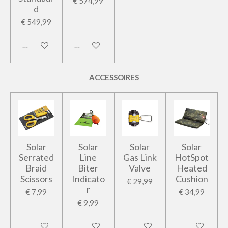
€ 574,99
d
€ 549,99
Houd mij op de hoogte
In winkelwagen
ACCESSOIRES
Solar
Solar
Solar
Solar
Serrated
Line
Gas Link
HotSpot
Braid
Biter
Valve
Heated
Scissors
Indicato
Cushion
€ 29,99
r
€ 7,99
€ 34,99
€ 9,99
In winkelwagen
In winkelwagen
In winkelwagen
In winkelwage