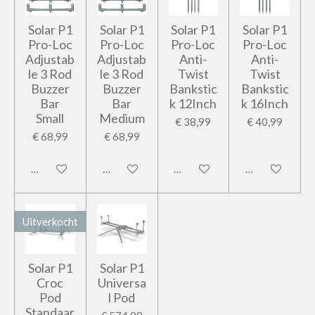
Solar P1
Solar P1
Solar P1
Solar P1
Pro-Loc
Pro-Loc
Pro-Loc
Pro-Loc
Adjustab
Adjustab
Anti-
Anti-
le 3 Rod
le 3 Rod
Twist
Twist
Buzzer
Buzzer
Bankstic
Bankstic
Bar
Bar
k 12Inch
k 16Inch
Small
Medium
€ 38,99
€ 40,99
€ 68,99
€ 68,99
In winkelwagen
In winkelwagen
In winkelwagen
In winkelwage
Uitverkocht
Solar P1
Solar P1
Croc
Universa
Pod
l Pod
Standaar