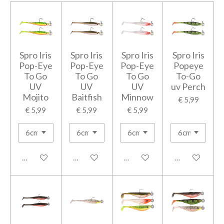
Spro Iris
Spro Iris
Spro Iris
Spro Iris
Pop-Eye
Pop-Eye
Pop-Eye
Popeye
To Go
To Go
To Go
To-Go
UV
UV
UV
uv Perch
Mojito
Baitfish
Minnow
€ 5,99
€ 5,99
€ 5,99
€ 5,99
In winkelwagen
In winkelwagen
In winkelwagen
In winkelwage