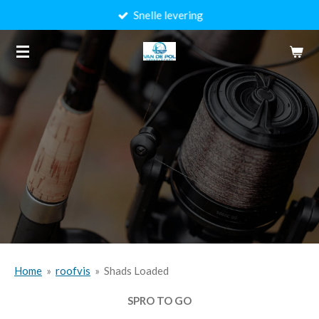
Snelle levering
Ga
direct
naar
de
hoofdinhoud
Home
»
roofvis
»
Shads Loaded
SPRO TO GO