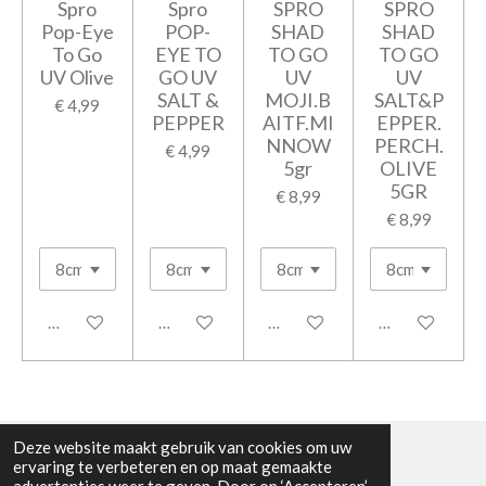
Spro
Spro
SPRO
SPRO
Pop-Eye
POP-
SHAD
SHAD
To Go
EYE TO
TO GO
TO GO
UV Olive
GO UV
UV
UV
SALT &
MOJI.B
SALT&P
€ 4,99
PEPPER
AITF.MI
EPPER.
NNOW
PERCH.
€ 4,99
5gr
OLIVE
5GR
€ 8,99
€ 8,99
In winkelwagen
In winkelwagen
In winkelwagen
In winkelwage
Deze website maakt gebruik van cookies om uw
ervaring te verbeteren en op maat gemaakte