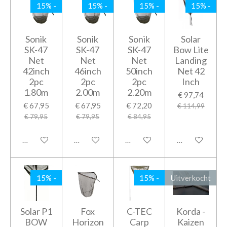
15% -
15% -
15% -
15% -
Sonik
Sonik
Sonik
Solar
SK-47
SK-47
SK-47
Bow Lite
Net
Net
Net
Landing
42inch
46inch
50inch
Net 42
2pc
2pc
2pc
Inch
1.80m
2.00m
2.20m
€ 97,74
€ 67,95
€ 67,95
€ 72,20
€ 114,99
€ 79,95
€ 79,95
€ 84,95
In winkelwagen
In winkelwagen
In winkelwagen
In winkelwage
15% -
15% -
Uitverkocht
Solar P1
Fox
C-TEC
Korda -
BOW
Horizon
Carp
Kaizen