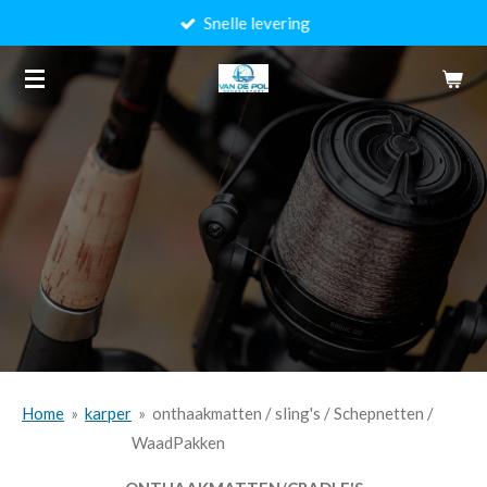
Snelle levering
Ga
direct
naar
de
hoofdinhoud
Home
»
karper
»
onthaakmatten / sling's / Schepnetten /
WaadPakken