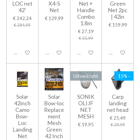
LOC net
X4-S
Net +
Green
42'
Net
Handle
Net 2pc
Combo
| 42in
€ 242,24
€ 129,99
1.8m
€ 159,99
€ 284,99
€ 27,19
€ 31,99
In winkelwagen
In winkelwagen
In winkelwagen
Houd mij op d
Uitverkocht
15% -
Solar
Solar
SONIK
Carp
42inch
Bow-loc
OLIJF
landing
Camo
Replace
NET
net head
Bow-
ment
MESH
€ 25,49
Loc
Mesh
€ 19,95
€ 29,99
Landing
Green
Net
42 Inch