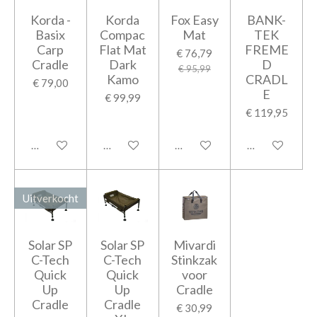
Korda -
Korda
Fox Easy
BANK-
Basix
Compac
Mat
TEK
Carp
Flat Mat
FREME
€ 76,79
Cradle
Dark
D
€ 95,99
Kamo
CRADL
€ 79,00
E
€ 99,99
€ 119,95
Houd mij op de hoogte
In winkelwagen
In winkelwagen
Houd mij op d
Uitverkocht
Solar SP
Solar SP
Mivardi
C-Tech
C-Tech
Stinkzak
Quick
Quick
voor
Up
Up
Cradle
Cradle
Cradle
€ 30,99