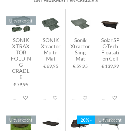
ONTHAAKMATTEN/CRADLE'S
Uitverkocht
SONIK
SONIK
Sonik
Solar SP
XTRAX
Xtractor
Xtractor
C-Tech
TOR
Multi-
Sling
Floatati
FOLDIN
Mat
Mat
on Cell
G
€ 69,95
€ 59,95
€ 139,99
CRADL
E
€ 79,95
Houd mij op de hoogte
In winkelwagen
In winkelwagen
In winkelwage
Uitverkocht
20% -
Uitverkocht