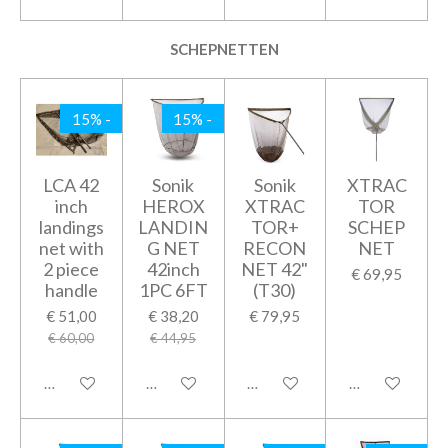
SCHEPNETTEN
15% -
15% -
LCA 42
Sonik
Sonik
XTRAC
inch
HEROX
XTRAC
TOR
landings
LANDIN
TOR+
SCHEP
net with
G NET
RECON
NET
2 piece
42inch
NET 42"
€ 69,95
handle
1PC 6FT
(T30)
€ 51,00
€ 38,20
€ 79,95
€ 60,00
€ 44,95
In winkelwagen
In winkelwagen
In winkelwagen
In winkelwage