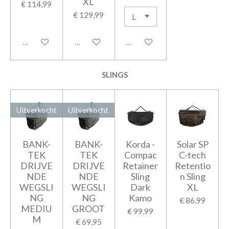
XL
€ 114,99
€ 129,99
Houd mij op de hoogte
In winkelwagen
In winkelwagen
SLINGS
Uitverkocht
Uitverkocht
BANK-
BANK-
Korda -
Solar SP
TEK
TEK
Compac
C-tech
DRIJVE
DRIJVE
Retainer
Retentio
NDE
NDE
Sling
n Sling
WEGSLI
WEGSLI
Dark
XL
NG
NG
Kamo
€ 86,99
MEDIU
GROOT
€ 99,99
M
€ 69,95