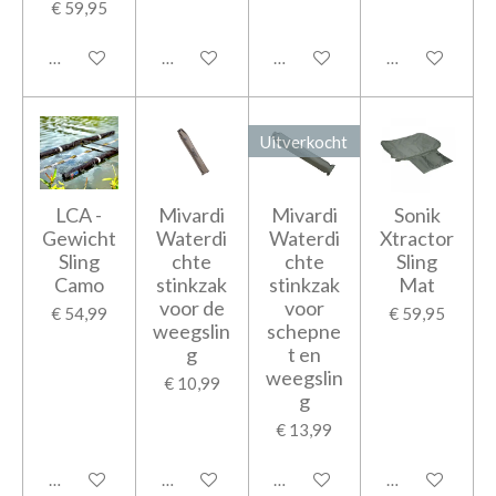
€ 59,95
Houd mij op de hoogte
Houd mij op de hoogte
In winkelwagen
In winkelwage
Uitverkocht
LCA -
Mivardi
Mivardi
Sonik
Gewicht
Waterdi
Waterdi
Xtractor
Sling
chte
chte
Sling
Camo
stinkzak
stinkzak
Mat
voor de
voor
€ 54,99
€ 59,95
weegslin
schepne
g
t en
weegslin
€ 10,99
g
€ 13,99
In winkelwagen
In winkelwagen
Houd mij op de hoogte
In winkelwage