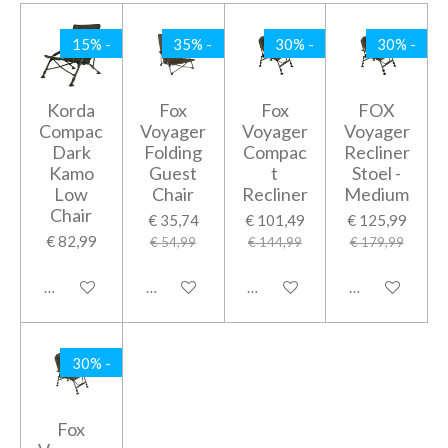
15% -
35% -
30% -
30% -
Korda
Fox
Fox
FOX
Compac
Voyager
Voyager
Voyager
Dark
Folding
Compac
Recliner
Kamo
Guest
t
Stoel -
Low
Chair
Recliner
Medium
Chair
€ 35,74
€ 101,49
€ 125,99
€ 82,99
€ 54,99
€ 144,99
€ 179,99
Houd mij op de hoogte
Houd mij op de hoogte
In winkelwagen
Houd mij op d
30% -
Fox