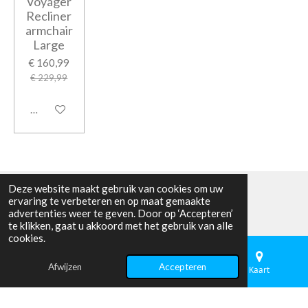
Voyager
Recliner
armchair
Large
€ 160,99
€ 229,99
Houd mij op de hoogte
Deze website maakt gebruik van cookies om uw
ervaring te verbeteren en op maat gemaakte
advertenties weer te geven. Door op ‘Accepteren’
F
I
T
W
te klikken, gaat u akkoord met het gebruik van alle
a
n
i
h
© 2025 - 2026 VAN DE POL HENGELSPORT
cookies.
c
s
k
a
Powered by
JouwWeb
e
t
T
t
b
a
o
s
Afwijzen
Accepteren
E-mailadres
Telefoonnummer
Kaart
o
g
k
A
o
r
p
k
a
p