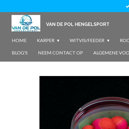
Ga
direct
naar
VAN DE POL HENGELSPORT
de
hoofdinhoud
HOME
KARPER
WITVIS/FEEDER
ROO
BLOG'S
NEEM CONTACT OP
ALGEMENE VO