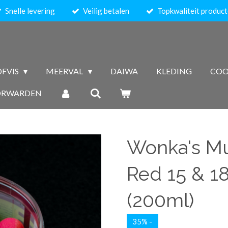
Snelle levering
Veilig betalen
Topkwaliteit produc
FVIS
MEERVAL
DAIWA
KLEDING
COO
ORWARDEN
Wonka's Mu
Red 15 & 
(200ml)
35% -