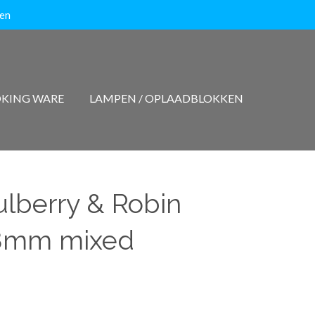
ten
KING WARE
LAMPEN / OPLAADBLOKKEN
lberry & Robin
18mm mixed