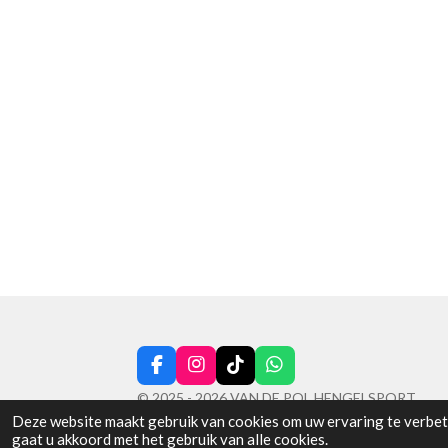
F
I
T
W
a
n
i
h
© 2025 - 2026 VAN DE POL HENGELSPORT
c
s
k
a
Deze website maakt gebruik van cookies om uw ervaring te verbete
e
t
T
t
gaat u akkoord met het gebruik van alle cookies.
b
a
o
s