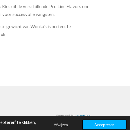
 Kies uit de verschillende Pro Line Flavors om
en voor succesvolle vangsten.
hte gewicht van Wonka's is perfect te
ruk
Powered by
JouwWeb
pteren’ te klikken,
Afwijzen
Accepteren