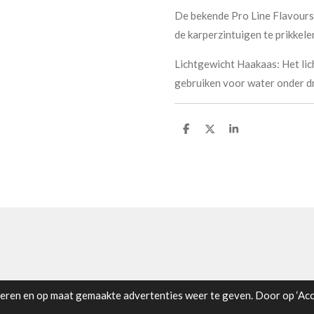
De bekende Pro Line Flavours:
de karperzintuigen te prikkel
Lichtgewicht Haakaas: Het lic
gebruiken voor water onder d
D
D
S
e
e
h
l
e
a
e
l
r
n
e
ren en op maat gemaakte advertenties weer te geven. Door op ‘Acce