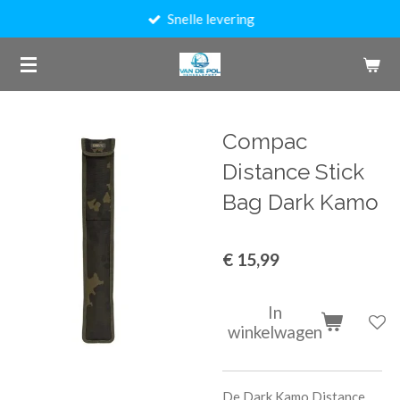
Snelle levering
Ga
direct
naar
de
hoofdinhoud
Compac
Distance Stick
Bag Dark Kamo
€ 15,99
In
winkelwagen
De Dark Kamo Distance