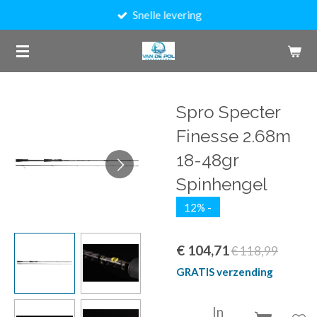
Snelle levering
Ga
direct
naar
de
hoofdinhoud
Spro Specter
Finesse 2.68m
18-48gr
Spinhengel
12% -
€ 104,71
€ 118,99
GRATIS verzending
In