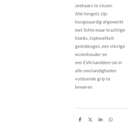
zeebaars te vissen.
Alle hengels zijn
hoogwaardig afgewerkt
met lichte maar krachtige
blanks, topkwaliteit
geleideogen, een stevige
molenhouder en
een
EVA
handdeel om in
alle omstandigheden
voldoende grip te
bewaren.
D
D
S
D
e
e
h
e
l
e
a
l
e
l
r
e